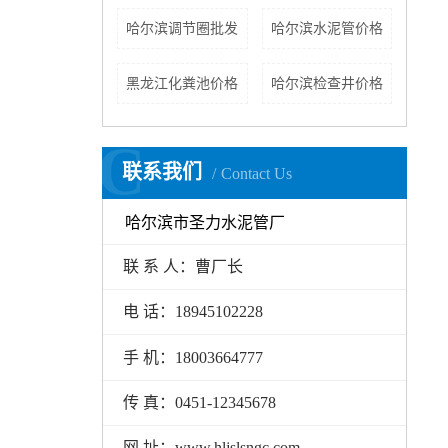
哈尔滨调节圈批发
哈尔滨水泥管价格
黑龙江化粪池价格
哈尔滨检查井价格
C
联系我们
Contact Us
哈尔滨市圣力水泥管厂
联 系 人：曹厂长
电 话：18945102228
手 机：18003664777
传 真：0451-12345678
网 址：www.hljslsngc.com