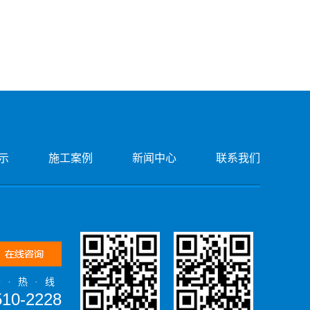
示
施工案例
新闻中心
联系我们
务·热·线
510-2228