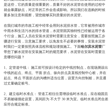
是这些，它的质量是很重要的，质量不好的水泥管在使用的过程中
就会暴露缺点，对正常的工作会造成影响。所以我们在选购的时候
要多加注意和观察，望您能够买到质量好的水泥管。
在我们城市的市政工程中经常会用到水泥排水管，它常被用作城市
中雨水和生活污水的排水管道，水泥管因其独特性已经被运用于各
个行业，施工人员在安装水泥管时需要注意安全，需要按照施工步
骤进行安装，注意施工要求，以免发生不必要的事情，安装水泥管
时我们一定要按照具体流程和规划谨慎施工。下面
哈尔滨水泥管
厂
带您了解水泥管在安装施工时的规范要求，水泥管在安装时需要注
意哪些问题？
1、定管道中线： 施工前可按设计给定的中线控制点，在现场测设出
中线的起点、终点、平面 折点、纵向折点及直线控制中心桩，并在
起点、终点 平面折点的沟槽外适当位置，设置方向控制桩，并且通
过丈量确定桩号。
2、建立临时水准点： 管道工程往往需增设临时水准点，应在稳固且
不易被碰撞处设置，其间距为 不大于 30 米为宜。临时水准点闭合差
应符合规定标准。