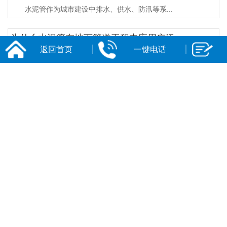
水泥管作为城市建设中排水、供水、防汛等系...
为什么水泥管在地下管道工程中应用广泛
返回首页
一键电话
水泥管在地下管道工程中应用广泛，主要得益...
水泥管好不好用关键看哪些质量指标
判断水泥管好不好用，核心看强度、抗渗性、...
水泥管用于排污工程要满足什么标准
水泥管用于排污工程需遵循国标核心规范+排...
水泥管安装时怎么连接密封圈
水泥管密封圈连接核心是保证密封圈精准入槽...
水泥管质量检测标准是什么