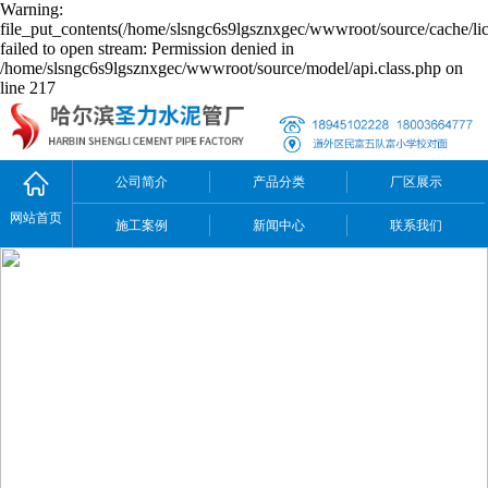
Warning:
file_put_contents(/home/slsngc6s9lgsznxgec/wwwroot/source/cache/li
failed to open stream: Permission denied in
/home/slsngc6s9lgsznxgec/wwwroot/source/model/api.class.php on
line 217
公司简介
产品分类
厂区展示
网站首页
施工案例
新闻中心
联系我们