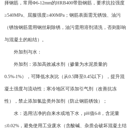
择钢筋，常用Φ6-12mm的HRB400带肋钢筋，要求抗拉强度
≥540MPa、屈服强度≥400MPa；钢筋表面需无锈蚀、油污
（锈蚀钢筋需用钢丝刷除锈，油污需用溶剂清洗，否则影响
与混凝土的粘结）。
外加剂与水：
外加剂：添加高效减水剂（掺量为水泥质量的
0.5%-1%），可降低水灰比（从0.5降至0.45以下），提升混
凝土强度与流动性；寒冷地区可添加引气剂（改善抗冻
性），禁止添加氯盐类外加剂（防止钢筋锈蚀）；
水：选用洁净的自来水或地下水，pH值6-8，含泥量
≤0.02%，避免使用工业废水（含酸碱、杂质会破坏混凝土结