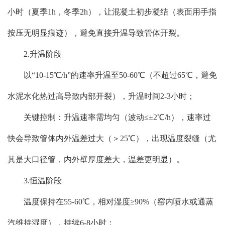
小时（夏季1h，冬季2h），让混凝土初步凝结（表面用手指
按压无明显痕迹），避免直接升温导致管体开裂。
2.升温阶段
以“10-15℃/h”的速率升温至50-60℃（不超过65℃，避免
水泥水化热过高导致内部开裂），升温时间2-3小时；
关键控制：升温速率需均匀（波动≤±2℃/h），速率过
快会导致管体内外温差过大（＞25℃），出现温度裂缝（尤
其是大口径管，内外壁厚度差大，温差更明显）。
3.恒温阶段
温度保持在55-60℃，相对湿度≥90%（窑内喷水或通蒸
汽维持湿度），持续6-8小时；