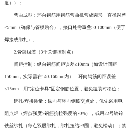
度））；
弯曲成型：环向钢筋用钢筋弯曲机弯成圆形，直径误差
≤5mm（确保与管模贴合），接口处需重叠50-100mm（便于
焊接或绑扎）。
2.骨架组装（3个关键控制点）
间距控制：纵向钢筋间距误差≤10mm（如设计间距
150mm，实际需在140-160mm内），环向钢筋间距误差
≤15mm；用“定位卡具”固定钢筋位置，避免组装时移位；
绑扎/焊接质量：纵向与环向钢筋交点处，优先采用电
阻点焊（焊点强度≥钢筋抗拉强度的70%），或用22号镀锌
铁丝绑扎（每点双股绑扎，绑扎扭结≥3圈，避免松动）；禁