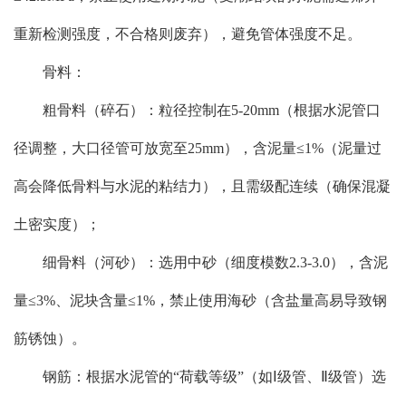
重新检测强度，不合格则废弃），避免管体强度不足。
骨料：
粗骨料（碎石）：粒径控制在5-20mm（根据水泥管口
径调整，大口径管可放宽至25mm），含泥量≤1%（泥量过
高会降低骨料与水泥的粘结力），且需级配连续（确保混凝
土密实度）；
细骨料（河砂）：选用中砂（细度模数2.3-3.0），含泥
量≤3%、泥块含量≤1%，禁止使用海砂（含盐量高易导致钢
筋锈蚀）。
钢筋：根据水泥管的“荷载等级”（如Ⅰ级管、Ⅱ级管）选