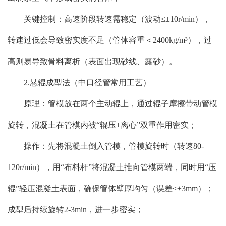
关键控制：高速阶段转速需稳定（波动≤±10r/min），
转速过低会导致密实度不足（管体容重＜2400kg/m³），过
高则易导致骨料离析（表面出现砂线、露砂）。
2.悬辊成型法（中口径管常用工艺）
原理：管模放在两个主动辊上，通过辊子摩擦带动管模
旋转，混凝土在管模内被“辊压+离心”双重作用密实；
操作：先将混凝土倒入管模，管模旋转时（转速80-
120r/min），用“布料杆”将混凝土推向管模两端，同时用“压
辊”轻压混凝土表面，确保管体壁厚均匀（误差≤±3mm）；
成型后持续旋转2-3min，进一步密实；