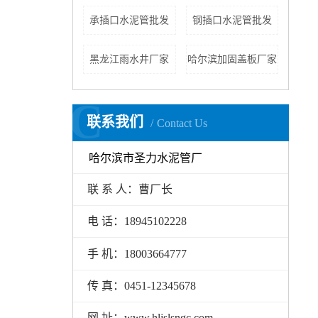
承插口水泥管批发
钢插口水泥管批发
黑龙江雨水井厂家
哈尔滨加固盖板厂家
C
联系我们
Contact Us
哈尔滨市圣力水泥管厂
联 系 人：曹厂长
电 话：18945102228
手 机：18003664777
传 真：0451-12345678
网 址：www.hljslsngc.com