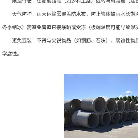
限速行驶：在颠簸路段（如乡村土路）或转弯时减速（建议≤2
天气防护：雨天运输需覆盖防水布，防止管体被雨水长期浸
冬季结冰）需避免管道直接暴晒或受冻（极端温度可能导致混
避免混装：不得与尖锐物品（如钢筋、石块）、腐蚀性物质
学腐蚀。