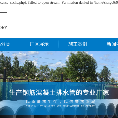
cense_cache.php): failed to open stream: Permission denied in /home/slsngc6s
品分类
厂区展示
施工案例
新闻