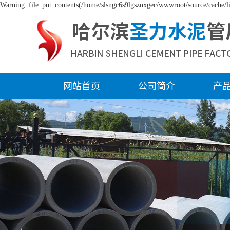
Warning: file_put_contents(/home/slsngc6s9lgsznxgec/wwwroot/source/cache/li
网站首页
公司简介
产