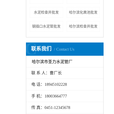
水泥检查井批发
哈尔滨化粪池批发
钢插口水泥管批发
哈尔滨检查井批发
C
联系我们
Contact Us
哈尔滨市圣力水泥管厂
联 系 人：曹厂长
电 话：18945102228
手 机：18003664777
传 真：0451-12345678