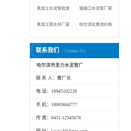
黑龙江水泥管批发
钢插口水泥管厂家
黑龙江雨水井厂家
哈尔滨化粪池价格
C
联系我们
Contact Us
哈尔滨市圣力水泥管厂
联 系 人：曹厂长
电 话：18945102228
手 机：18003664777
传 真：0451-12345678
网 址：www.hljslsngc.com