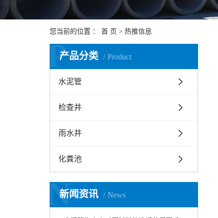
您当前的位置 ：
首 页
>
热推信息
P
产品分类
Product
水泥管
检查井
雨水井
化粪池
N
新闻资讯
News